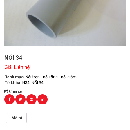
NỐI 34
Giá: Liên hệ
Danh mục:
Nối trơn - nối răng - nối giảm
Từ khóa:
N34
,
NỐI 34
Chia sẻ:
Mô tả