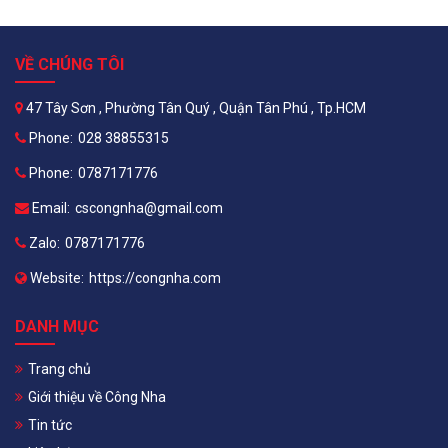
VỀ CHÚNG TÔI
47 Tây Sơn , Phường Tân Quý , Quận Tân Phú , Tp.HCM
Phone:
028 38855315
Phone:
0787171776
Email:
cscongnha@gmail.com
Zalo:
0787171776
Website:
https://congnha.com
DANH MỤC
Trang chủ
Giới thiệu về Công Nha
Tin tức