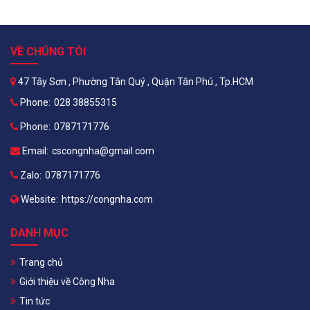
VỀ CHÚNG TÔI
47 Tây Sơn , Phường Tân Quý , Quận Tân Phú , Tp.HCM
Phone:
028 38855315
Phone:
0787171776
Email:
cscongnha@gmail.com
Zalo:
0787171776
Website:
https://congnha.com
DANH MỤC
Trang chủ
Giới thiệu về Công Nha
Tin tức