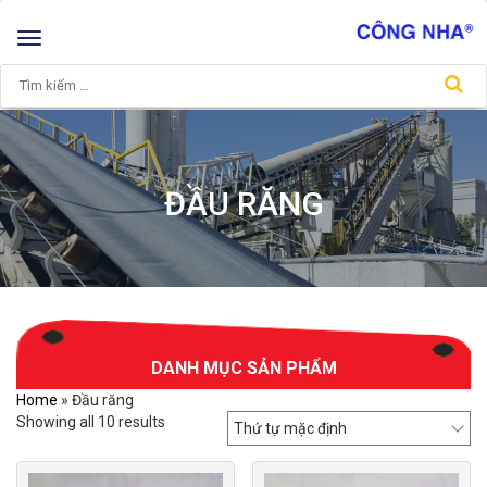
Toggle
navigation
ĐẦU RĂNG
DANH MỤC SẢN PHẨM
Home
»
Đầu răng
Showing all 10 results