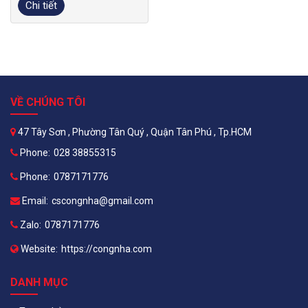
Chi tiết
VỀ CHÚNG TÔI
47 Tây Sơn , Phường Tân Quý , Quận Tân Phú , Tp.HCM
Phone:
028 38855315
Phone:
0787171776
Email:
cscongnha@gmail.com
Zalo:
0787171776
Website:
https://congnha.com
DANH MỤC