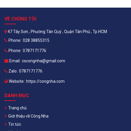
VỀ CHÚNG TÔI
47 Tây Sơn , Phường Tân Quý , Quận Tân Phú , Tp.HCM
Phone:
028 38855315
Phone:
0787171776
Email:
cscongnha@gmail.com
Zalo:
0787171776
Website:
https://congnha.com
DANH MỤC
Trang chủ
Giới thiệu về Công Nha
Tin tức